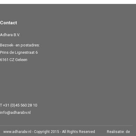
Contact
Adhara B.V.
Bezoek- en postadres:
Prins de Lignestraat 6
6161 CZ Geleen
T +31 (0)45 560 28 10
info@adharabv.nl
www.adharabv.nl - Copyright 2015 - All Rights Reserved Realisatie: de