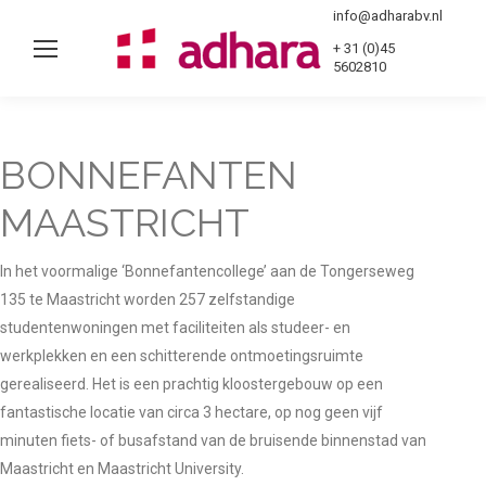
info@adharabv.nl
+ 31 (0)45
5602810
Sear
BONNEFANTEN
MAASTRICHT
In het voormalige ‘Bonnefantencollege’ aan de Tongerseweg
135 te Maastricht worden 257 zelfstandige
studentenwoningen met faciliteiten als studeer- en
werkplekken en een schitterende ontmoetingsruimte
gerealiseerd. Het is een prachtig kloostergebouw op een
fantastische locatie van circa 3 hectare, op nog geen vijf
minuten fiets- of busafstand van de bruisende binnenstad van
Maastricht en Maastricht University.