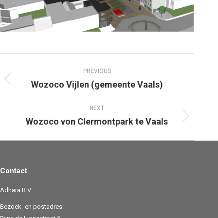
Project
PREVIOUS
navigation
Wozoco Vijlen (gemeente Vaals)
Previous
project:
NEXT
Wozoco von Clermontpark te Vaals
Next
project:
Contact
Adhara B.V.
Bezoek- en postadres: